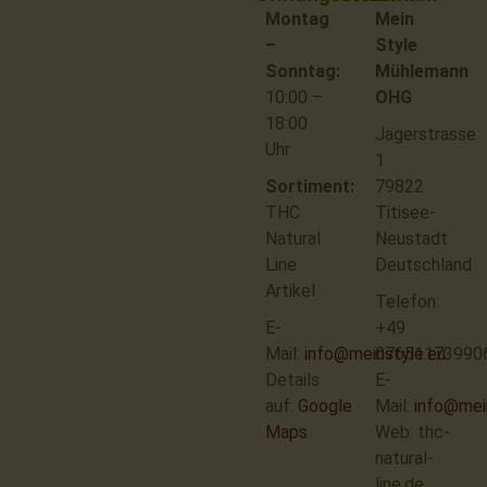
Montag
Mein
–
Style
Sonntag:
Mühlemann
10:00 –
OHG
18:00
Jägerstrasse
Uhr
1
Sortiment:
79822
THC
Titisee-
Natural
Neustadt
Line
Deutschland
Artikel
Telefon:
E-
+49
Mail:
info@meinstyle.eu
07651173990
Details
E-
auf:
Google
Mail:
info@mei
Maps
Web: thc-
natural-
line.de