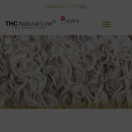
Kostenloser Umtauschservice in Deutschland
0
0,00
€
Ratgeber - TIPPS & Tricks
Alles zu unseren Schafwoll - Jacken - Mützen und
Handschuhen