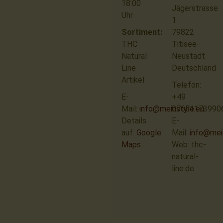
18:00
Jägerstrasse
Uhr
1
Sortiment:
79822
THC
Titisee-
Natural
Neustadt
Line
Deutschland
Artikel
Telefon:
E-
+49
Mail:
info@meinstyle.eu
07651173990
Details
E-
auf:
Google
Mail:
info@mei
Maps
Web: thc-
natural-
line.de