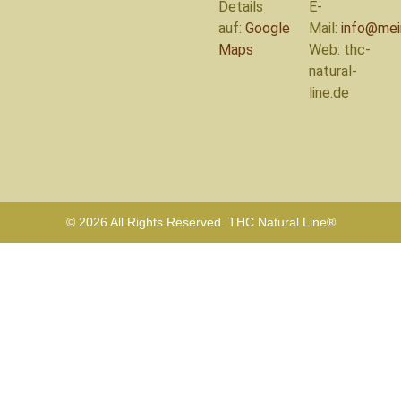
Details
E-
auf:
Google
Mail:
info@mei
Maps
Web: thc-
natural-
line.de
© 2026 All Rights Reserved. THC Natural Line®