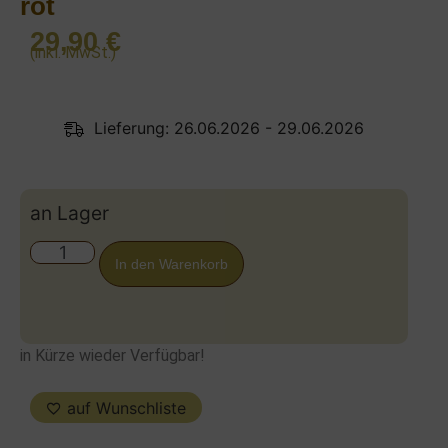
rot
29,90
€
(inkl. MwSt.)
Lieferung: 26.06.2026 - 29.06.2026
an Lager
In den Warenkorb
in Kürze wieder Verfügbar!
auf Wunschliste