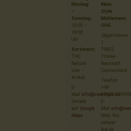
Montag
Mein
–
Style
Sonntag:
Mühlemann
10:00 –
OHG
18:00
Jägerstrasse
Uhr
1
Sortiment:
79822
THC
Titisee-
Natural
Neustadt
Line
Deutschland
Artikel
Telefon:
E-
+49
Mail:
info@meinstyle.eu
07651173990
Details
E-
auf:
Google
Mail:
info@mei
Maps
Web: thc-
natural-
line.de