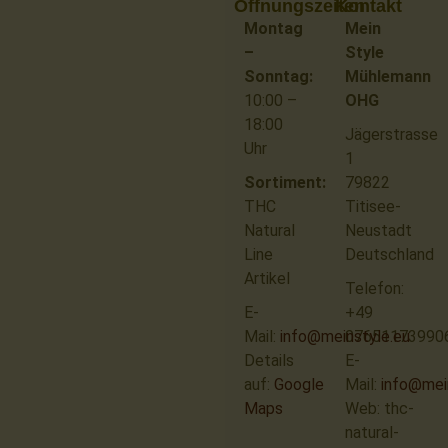
Öffnungszeiten
Kontakt
Montag
Mein
–
Style
Sonntag:
Mühlemann
10:00 –
OHG
18:00
Jägerstrasse
Uhr
1
Sortiment:
79822
THC
Titisee-
Natural
Neustadt
Line
Deutschland
Artikel
Telefon:
E-
+49
Mail:
info@meinstyle.eu
07651173990
Details
E-
auf:
Google
Mail:
info@mei
Maps
Web: thc-
natural-