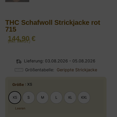
THC Schafwoll Strickjacke rot
715
144,90
€
(inkl. MwSt.)
Lieferung: 03.08.2026 - 05.08.2026
Größentabelle
Gerippte Strickjacke
: XS
Größe
XS
S
M
L
XL
XXL
Leeren