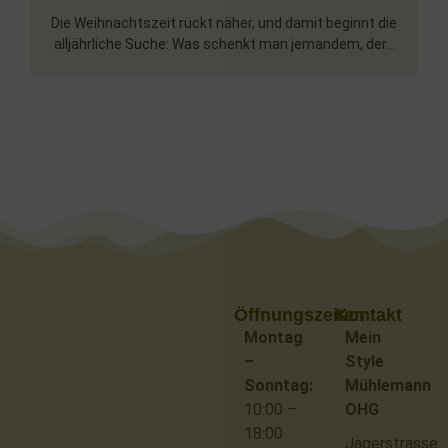
Die Weihnachtszeit rückt näher, und damit beginnt die
alljährliche Suche: Was schenkt man jemandem, der...
Öffnungszeiten
Kontakt
Montag
Mein
–
Style
Sonntag:
Mühlemann
10:00 –
OHG
18:00
Jägerstrasse