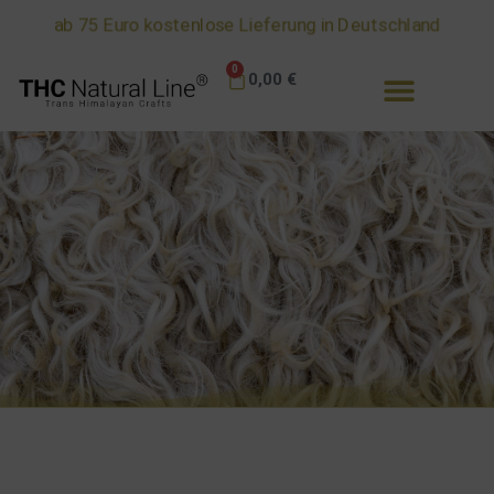
ab 75 Euro kostenlose Lieferung in Deutschland
0
0,00
€
Ratgeber - TIPPS & Tricks
Alles zu unseren Schafwoll - Jacken - Mützen und
Handschuhen