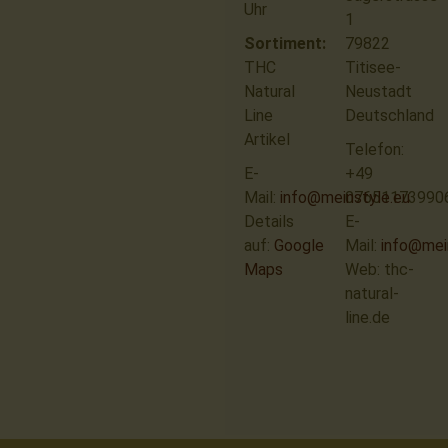
Uhr
1
Sortiment:
79822
THC
Titisee-
Natural
Neustadt
Line
Deutschland
Artikel
Telefon:
E-
+49
Mail:
info@meinstyle.eu
07651173990
Details
E-
auf:
Google
Mail:
info@mei
Maps
Web: thc-
natural-
line.de