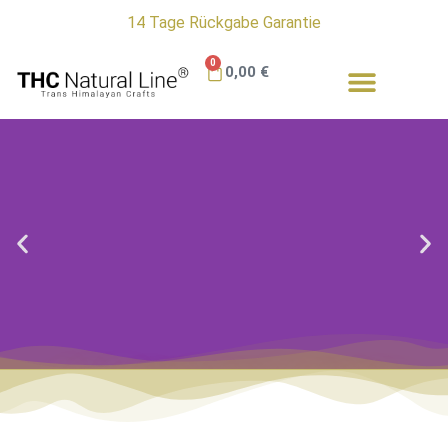
14 Tage Rückgabe Garantie
0
0,00
€
Ratgeber & Informationen
THC Natural Line ® Produkte
Jacken - Mäntel - Pullover - Mützen - Handschuhe
- Arm- & Beinstulpen - Schuhe