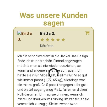
Was unsere Kunden
sagen
Britta G.
☆
☆
☆
☆
☆
Käuferin
Ich bin schockverliebt in die Jacke! Das Design
Ich h
finde ich wunderschön. Einmal angezogen
Weihn
möchte man sie nie wieder ausziehen, so
nicht 
warm und angenehm ist sie zu tragen. Ich
richti
hatte sie in Gr. M bestellt, weil mir Gr. M so gut
neues
wie immer passt (1,72, 65 kg), allerdings war
sie mir zu groß. Gr. S passt hingegen sehr gut
und bietet sogar genug Platz für einen dicken
Pulli darunter. Ich trag sie drinnen, wenn ich
friere und draußen im Frühling. Im Winter ist sie
vermutlich zu zugig. Sie ist zwar etwas